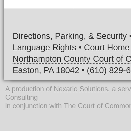
Directions, Parking, & Security
Language Rights
•
Court Home
Northampton County Court of
Easton, PA 18042 • (610) 829-
A production of
Nexario Solutions
, a ser
Consulting
in conjunction with The Court of Commo