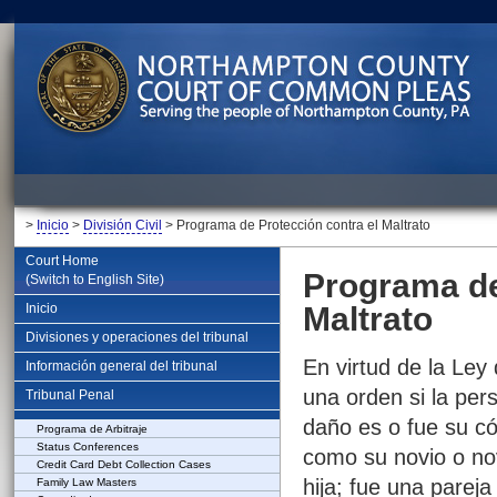
>
Inicio
>
División Civil
> Programa de Protección contra el Maltrato
Court Home
Programa de
(Switch to English Site)
Inicio
Maltrato
Divisiones y operaciones del tribunal
En virtud de la Ley 
Información general del tribunal
una orden si la per
Tribunal Penal
daño es o fue su c
Programa de Arbitraje
Status Conferences
como su novio o nov
Credit Card Debt Collection Cases
hija; fue una parej
Family Law Masters