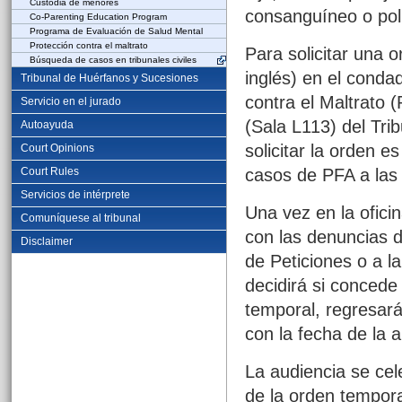
Custodia de menores
consanguíneo o polí
Co-Parenting Education Program
Programa de Evaluación de Salud Mental
Protección contra el maltrato
Para solicitar una 
Búsqueda de casos en tribunales civiles
inglés) en el conda
Tribunal de Huérfanos y Sucesiones
contra el Maltrato 
Servicio en el jurado
(Sala L113) del Tri
Autoayuda
solicitar la orden e
Court Opinions
Court Rules
casos de PFA a las 
Servicios de intérprete
Una vez en la ofici
Comuníquese al tribunal
con las denuncias d
Disclaimer
de Peticiones o a la
decidirá si concede
temporal, regresará
con la fecha de la a
La audiencia se cel
de la orden tempora