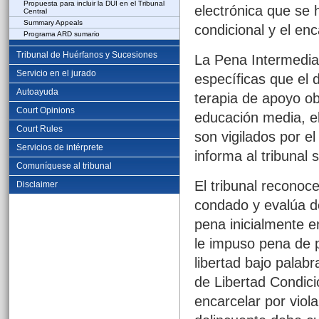
Propuesta para incluir la DUI en el Tribunal
electrónica que se h
Central
Summary Appeals
condicional y el en
Programa ARD sumario
Tribunal de Huérfanos y Sucesiones
La Pena Intermedia
Servicio en el jurado
específicas que el 
Autoayuda
terapia de apoyo obl
Court Opinions
educación media, el
Court Rules
son vigilados por el
Servicios de intérprete
informa al tribunal
Comuníquese al tribunal
El tribunal reconoce
Disclaimer
condado y evalúa d
pena inicialmente en
le impuso pena de p
libertad bajo palabr
de Libertad Condici
encarcelar por viola