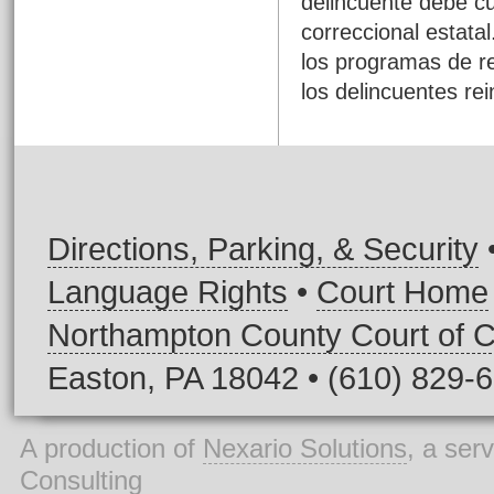
delincuente debe cu
correccional estatal
los programas de re
los delincuentes re
Directions, Parking, & Security
Language Rights
•
Court Home
Northampton County Court of
Easton, PA 18042 • (610) 829-
A production of
Nexario Solutions
, a ser
Consulting