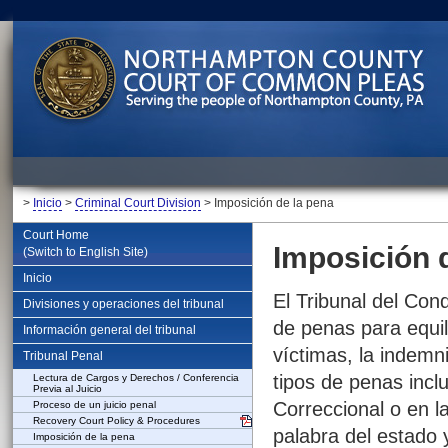
>
Inicio
>
Criminal Court Division
> Imposición de la pena
Court Home
Imposición 
(Switch to English Site)
Inicio
El Tribunal del Con
Divisiones y operaciones del tribunal
de penas para equili
Información general del tribunal
víctimas, la indemni
Tribunal Penal
tipos de penas inc
Lectura de Cargos y Derechos / Conferencia
Previa al Juicio
Correccional o en la
Proceso de un juicio penal
Recovery Court Policy & Procedures
palabra del estado y
Imposición de la pena