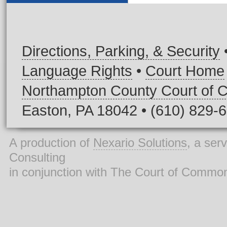
Directions, Parking, & Security
Language Rights
•
Court Home
Northampton County Court of
Easton, PA 18042 • (610) 829-
A production of
Nexario Solutions
, a ser
Consulting
in conjunction with The Court of Commo