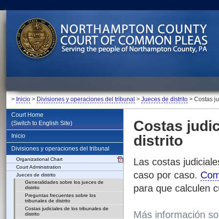
>
Inicio
>
Divisiones y operaciones del tribunal
>
Jueces de distrito
> Costas jud
Court Home
Costas judic
(Switch to English Site)
Inicio
distrito
Divisiones y operaciones del tribunal
Organizational Chart
Las costas judiciale
Court Administration
caso por caso.
Comu
Jueces de distrito
Generalidades sobre los jueces de
para que calculen 
distrito
Preguntas frecuentes sobre los
tribunales de distrito
Costas judiciales de los tribunales de
Más información sobr
distrito