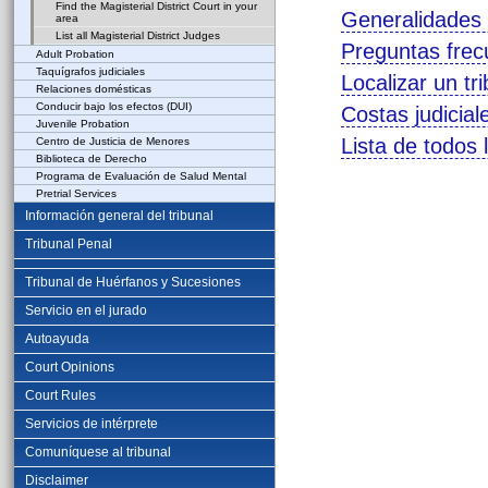
Find the Magisterial District Court in your
Generalidades s
area
List all Magisterial District Judges
Preguntas frecu
Adult Probation
Taquígrafos judiciales
Localizar un tr
Relaciones domésticas
Conducir bajo los efectos (DUI)
Costas judiciale
Juvenile Probation
Lista de todos l
Centro de Justicia de Menores
Biblioteca de Derecho
Programa de Evaluación de Salud Mental
Pretrial Services
Información general del tribunal
Tribunal Penal
Tribunal de Huérfanos y Sucesiones
Servicio en el jurado
Autoayuda
Court Opinions
Court Rules
Servicios de intérprete
Comuníquese al tribunal
Disclaimer