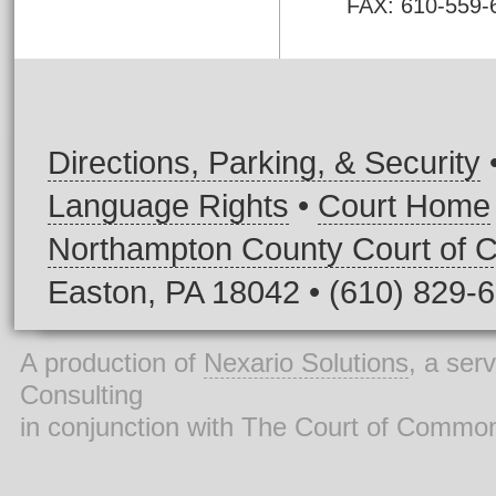
FAX: 610-559-
Directions, Parking, & Security
Language Rights
•
Court Home
Northampton County Court of
Easton, PA 18042 • (610) 829-
A production of
Nexario Solutions
, a ser
Consulting
in conjunction with The Court of Commo