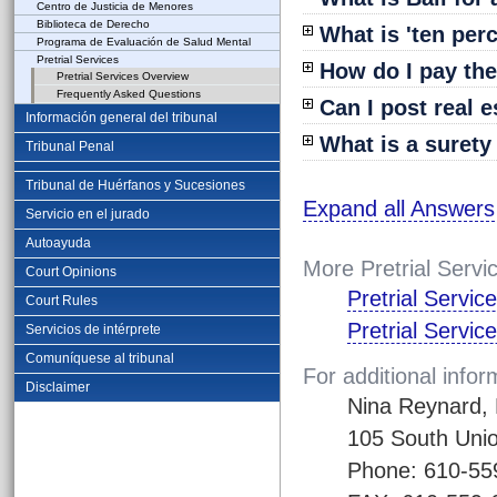
Centro de Justicia de Menores
Biblioteca de Derecho
What is
'ten perc
Programa de Evaluación de Salud Mental
Pretrial Services
How do I pay th
Pretrial Services Overview
Frequently Asked Questions
Can I post
real e
Información general del tribunal
What is a
surety
Tribunal Penal
Tribunal de Huérfanos y Sucesiones
Expand all Answers
Servicio en el jurado
Autoayuda
More Pretrial Servi
Court Opinions
Pretrial Servi
Court Rules
Pretrial Servi
Servicios de intérprete
Comuníquese al tribunal
For additional infor
Disclaimer
Nina Reynard, 
105 South Unio
Phone: 610-55