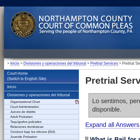
>
Inicio
>
Divisiones y operaciones del tribunal
>
Pretrial Services
> Pretrial S
Court Home
Pretrial Ser
(Switch to English Site)
Inicio
Divisiones y operaciones del tribunal
Lo sentimos, pero
Organizational Chart
Court Administration
disponible.
Jueces de distrito
Adult Probation
Taquígrafos judiciales
Expand all Answers
Relaciones domésticas
Conducir bajo los efectos (DUI)
Juvenile Probation
What is Bail for 