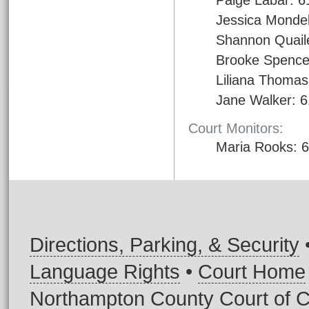
Paige Labar: 
Jessica Mondel
Shannon Quail
Brooke Spence
Liliana Thomas
Jane Walker: 
Court Monitors:
Maria Rooks: 
Directions, Parking, & Security
Language Rights
•
Court Home
Northampton County Court of