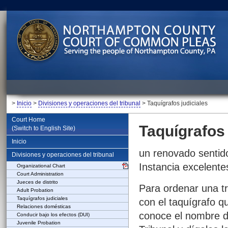
>
Inicio
>
Divisiones y operaciones del tribunal
> Taquígrafos judiciales
Court Home
Taquígrafos 
(Switch to English Site)
Inicio
un renovado sentid
Divisiones y operaciones del tribunal
Instancia excelente
Organizational Chart
Court Administration
Jueces de distrito
Para ordenar una tr
Adult Probation
Taquígrafos judiciales
con el taquígrafo q
Relaciones domésticas
conoce el nombre d
Conducir bajo los efectos (DUI)
Juvenile Probation