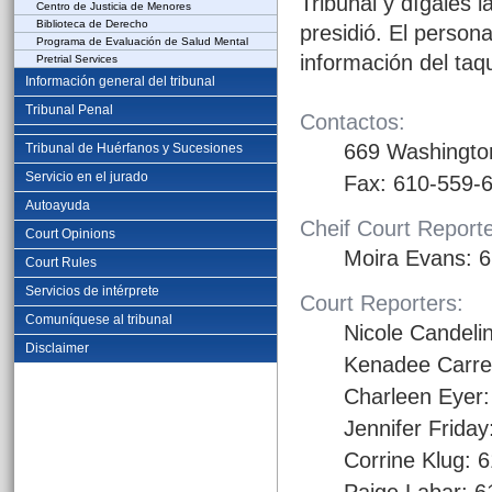
Tribunal y dígales 
Centro de Justicia de Menores
Biblioteca de Derecho
presidió. El persona
Programa de Evaluación de Salud Mental
información del taq
Pretrial Services
Información general del tribunal
Tribunal Penal
Contactos:
669 Washington
Tribunal de Huérfanos y Sucesiones
Servicio en el jurado
Fax: 610-559-
Autoayuda
Cheif Court Reporte
Court Opinions
Moira Evans: 
Court Rules
Servicios de intérprete
Court Reporters:
Comuníquese al tribunal
Nicole Candeli
Disclaimer
Kenadee Carre
Charleen Eyer
Jennifer Frida
Corrine Klug: 