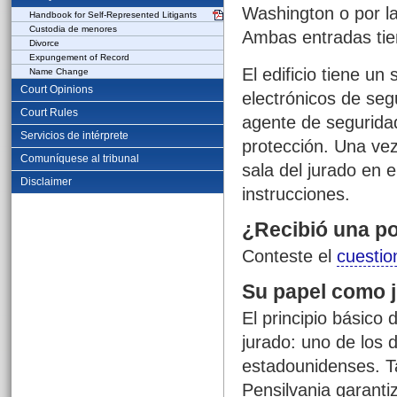
Washington o por la
Handbook for Self-Represented Litigants
Custodia de menores
Ambas entradas tie
Divorce
Expungement of Record
El edificio tiene u
Name Change
Court Opinions
electrónicos de seg
Court Rules
agente de seguridad
Servicios de intérprete
protección. Una vez
Comuníquese al tribunal
sala del jurado en e
Disclaimer
instrucciones.
¿Recibió una pos
Conteste el
cuestio
Su papel como 
El principio básico 
jurado: uno de los 
estadounidenses. T
Pensilvania garanti