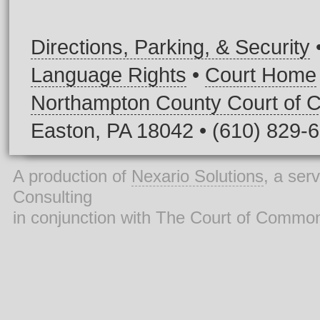
Directions, Parking, & Security
Language Rights
•
Court Home
Northampton County Court of
Easton, PA 18042 • (610) 829-
A production of
Nexario Solutions
, a ser
Consulting
in conjunction with The Court of Commo