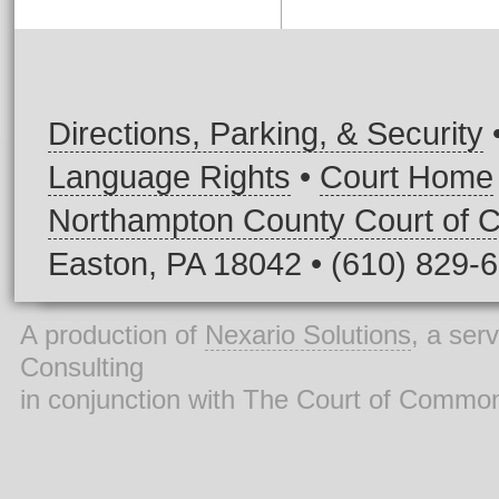
Directions, Parking, & Security
Language Rights
•
Court Home
Northampton County Court of
Easton, PA 18042 • (610) 829-
A production of
Nexario Solutions
, a ser
Consulting
in conjunction with The Court of Commo