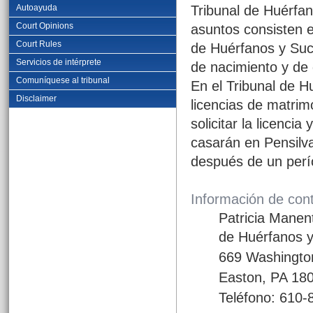
Autoayuda
Tribunal de Huérfan
Court Opinions
asuntos consisten e
Court Rules
de Huérfanos y Suce
Servicios de intérprete
de nacimiento y de
Comuníquese al tribunal
En el Tribunal de 
Disclaimer
licencias de matrim
solicitar la licenc
casarán en Pensilvan
después de un perí
Información de con
Patricia Manen
de Huérfanos 
669 Washingto
Easton, PA 18
Teléfono: 610-